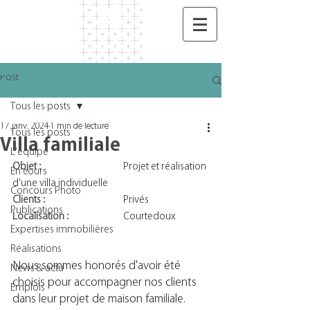
Post
Tous les posts
17 janv. 2024
1 min de lecture
Tous les posts
Villa familiale
L'équipe
Objet :
			Projet et réalisation 
En cours
d'une villa individuelle
Concours Photo
Clients :
			Privés
Publications
Localisation :
		Courtedoux
Expertises immobilières
Réalisations
Nous sommes honorés d'avoir été 
News & actu
choisis pour accompagner nos clients 
Emplois
dans leur projet de maison familiale.