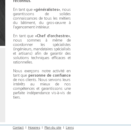
reconnus.
En tant que
«généralistes»
, nous
garantissons de solides
connaissances de tous les métiers
du bâtiment, du gros-œuvre à
l’agencement intérieur.
En tant que
«Chef d’orchestre»
,
nous sommes à même de
coordonner les spécialistes
(ingénieurs, mandataires spécialisés
et artisans) afin de garantir des
solutions techniques efficaces et
rationnelles.
Nous exerçons notre activité en
tant que
personne de confiance
de nos clients. Nous servons leurs
intérêts au mieux de nos
compétences et garantissons une
parfaite indépendance vis-à-vis de
tiers.
Contact
I
Horaires
I
Plan du site
I
Liens