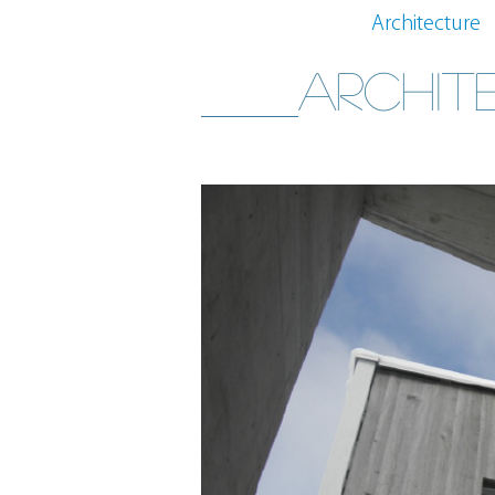
L'Atelier
Architecture
archit