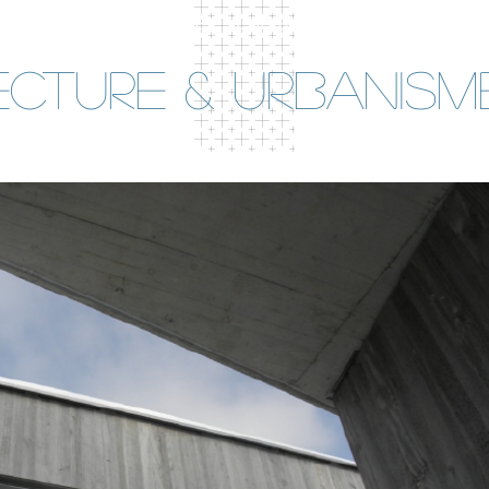
Expertises
Références
Contact
Liens
ecture & urbanism