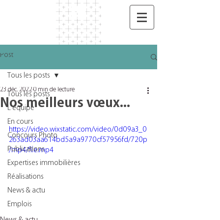
Post
Tous les posts
23 déc. 2022
0 min de lecture
Tous les posts
Nos meilleurs vœux...
L'équipe
En cours
https://video.wixstatic.com/video/0d09a3_0
Concours Photo
263ad03aa614bd5a9a9770cf57956fd/720p
Publications
/mp4/file.mp4
Expertises immobilières
Réalisations
News & actu
Emplois